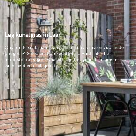
Leg kunstgras in Laar
Ons brede scala aan realistische kunstgrassen voor ieder
budget. ✓ Selecteert op kwaliteit. U vindt hier het
'mooiste' kunstgras waarbij regulier gebruik alsmede
zachtheid een rol speelt.