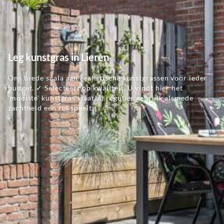
Leg kunstgras in Lieren
Ons brede scala aan realistische kunstgrassen voor ieder
budget. ✓ Selecteert op kwaliteit. U vindt hier het
'mooiste' kunstgras waarbij regulier gebruik alsmede
zachtheid een rol speelt.