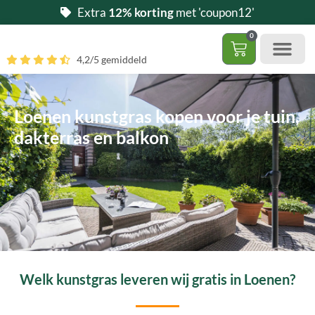
Ga
Extra
12% korting
met 'coupon12'
naar
0
de
Winkelwag
4,2/5 gemiddeld
inhoud
Gratis 5 stalen aa
– (Dak)terras / balkon
– Huisdi
– Access
Contact 085 – 06 06 278
Hoe zelf kunstgras leggen?
Loenen kunstgras kopen voor je tuin,
dakterras en balkon
Welk kunstgras leveren wij gratis in Loenen?