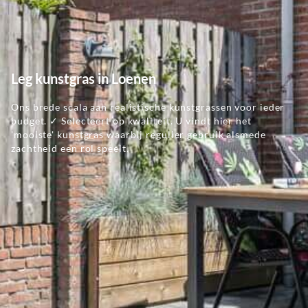
Leg kunstgras in Loenen
Ons brede scala aan realistische kunstgrassen voor ieder
budget. ✓ Selecteert op kwaliteit. U vindt hier het
'mooiste' kunstgras waarbij regulier gebruik alsmede
zachtheid een rol speelt.