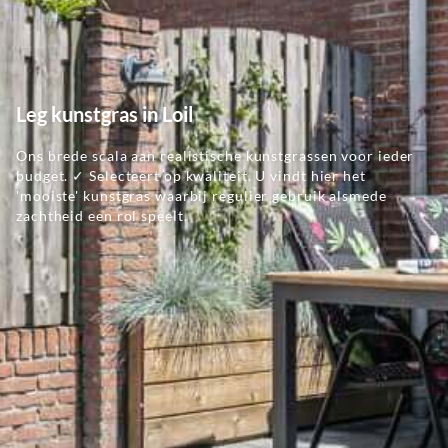
Leg kunstgras in Loil
Ons brede scala aan realistische kunstgrassen voor ieder
budget. ✓ Selecteert op kwaliteit. U vindt hier het
'mooiste' kunstgras waarbij regulier gebruik alsmede
zachtheid een rol speelt.