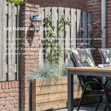
Leg kunstgras in Lopik
Ons brede scala aan realistische kunstgrassen voor ieder
budget. ✓ Selecteert op kwaliteit. U vindt hier het
'mooiste' kunstgras waarbij regulier gebruik alsmede
zachtheid een rol speelt.