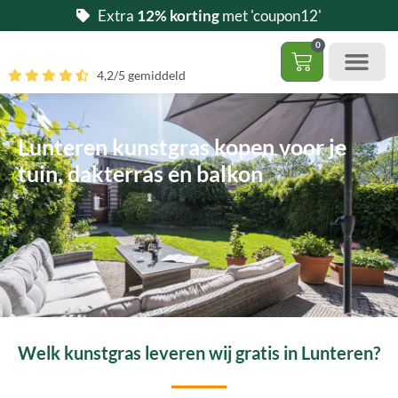
Ga
Extra
12% korting
met 'coupon12'
naar
0
de
Winkelwag
4,2/5 gemiddeld
inhoud
Gratis 5 stalen aa
– (Dak)terras / balkon
– Huisdi
– Access
Contact 085 – 06 06 278
Hoe zelf kunstgras leggen?
Lunteren kunstgras kopen voor je
tuin, dakterras en balkon
Welk kunstgras leveren wij gratis in Lunteren?