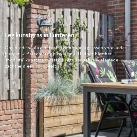
Leg kunstgras in Lunteren
Ons brede scala aan realistische kunstgrassen voor ieder
budget. ✓ Selecteert op kwaliteit. U vindt hier het
'mooiste' kunstgras waarbij regulier gebruik alsmede
zachtheid een rol speelt.