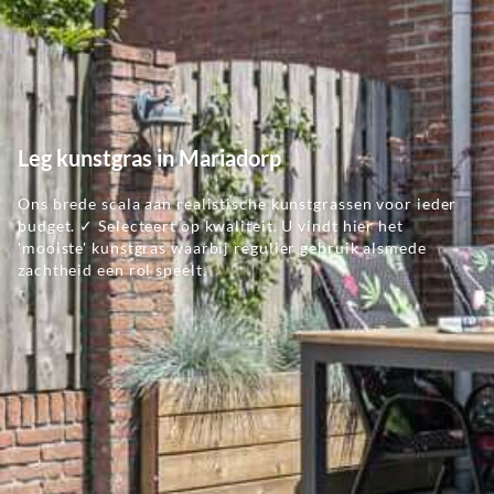
Leg kunstgras in Mariadorp
Ons brede scala aan realistische kunstgrassen voor ieder
budget. ✓ Selecteert op kwaliteit. U vindt hier het
'mooiste' kunstgras waarbij regulier gebruik alsmede
zachtheid een rol speelt.