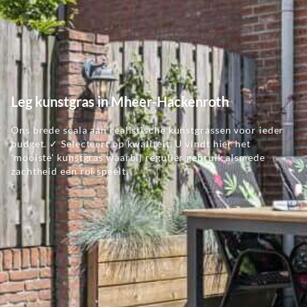
Leg kunstgras in Mheer-Hackenroth
Ons brede scala aan realistische kunstgrassen voor ieder
budget. ✓ Selecteert op kwaliteit. U vindt hier het
'mooiste' kunstgras waarbij regulier gebruik alsmede
zachtheid een rol speelt.