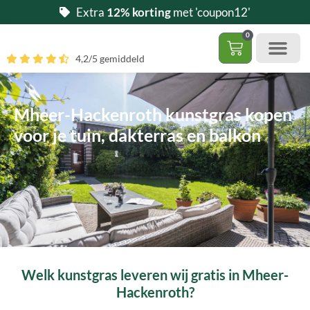
Ga
Extra
12% korting
met 'coupon12'
naar
0
de
Winkelwag
4,2/5 gemiddeld
inhoud
Gratis 5 stalen aa
– (Dak)terras / balkon
– Huisdi
– Access
Contact 085 – 06 06 278
Hoe zelf kunstgras leggen?
Mheer-Hackenroth kunstgras kopen
voor je tuin, dakterras en balkon
Welk kunstgras leveren wij gratis in Mheer-
Hackenroth?