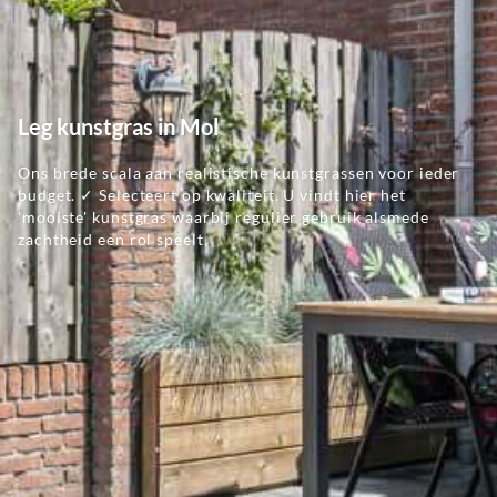
Leg kunstgras in Mol
Ons brede scala aan realistische kunstgrassen voor ieder
budget. ✓ Selecteert op kwaliteit. U vindt hier het
'mooiste' kunstgras waarbij regulier gebruik alsmede
zachtheid een rol speelt.