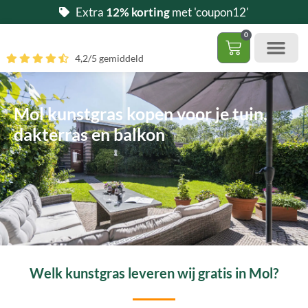
Ga
Extra
12% korting
met 'coupon12'
naar
0
de
Winkelwag
4,2/5 gemiddeld
inhoud
Gratis 5 stalen aa
– (Dak)terras / balkon
– Huisdi
– Access
Contact 085 – 06 06 278
Hoe zelf kunstgras leggen?
Mol kunstgras kopen voor je tuin,
dakterras en balkon
Welk kunstgras leveren wij gratis in Mol?