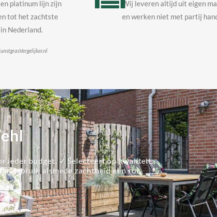
en platinum lijn zijn
Wij leveren altijd uit eigen m
n tot het zachtste
en werken niet met partij hand
in Nederland.
unstgrasVergelijker.nl
Wehl
r ieder budget. ✓ Selecteert op kwaliteit.
lier gebruik alsmede zachtheid een rol