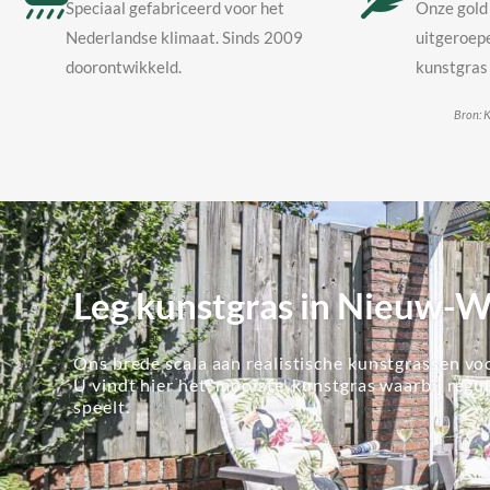
Speciaal gefabriceerd voor het
Onze gold 
Nederlandse klimaat. Sinds 2009
uitgeroepe
doorontwikkeld.
kunstgras 
Bron: K
Leg kunstgras in Nieuw-
Ons brede scala aan realistische kunstgrassen voo
U vindt hier het 'mooiste' kunstgras waarbij regu
speelt.