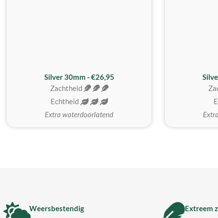
Silver 30mm - €26,95
Silv
Zachtheid
Za
Echtheid
E
Extra waterdoorlatend
Extr
Weersbestendig
Extreem z