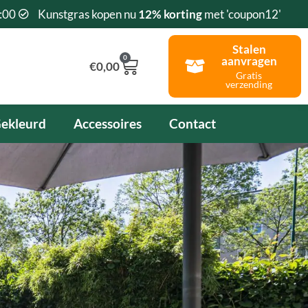
:00
Kunstgras kopen nu
12% korting
met 'coupon12'
Stalen
0
aanvragen
Winkelwagen
€
0,00
Gratis
verzending
ekleurd
Accessoires
Contact