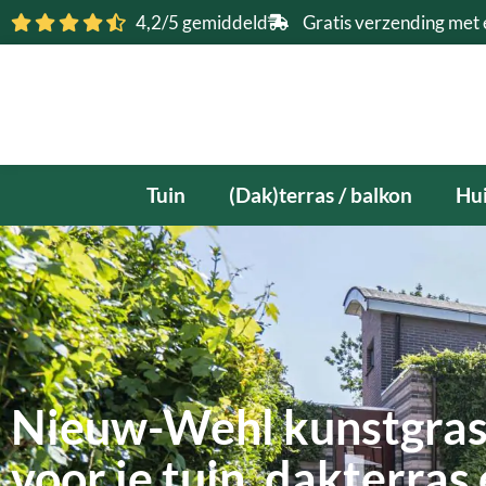
Ga
4,2/5 gemiddeld
Gratis verzending met 
naar
de
inhoud
Tuin
(Dak)terras / balkon
Hui
Nieuw-Wehl kunstgras
voor je tuin, dakterras