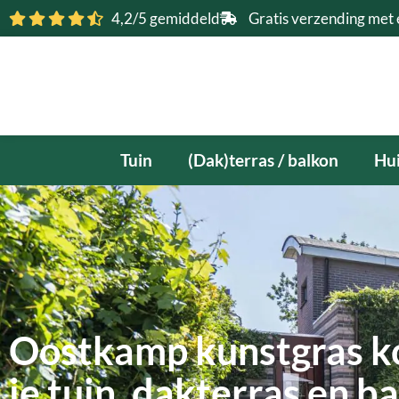
Ga
4,2/5 gemiddeld
Gratis verzending met 
naar
de
inhoud
Tuin
(Dak)terras / balkon
Hui
Oostkamp kunstgras k
je tuin, dakterras en b