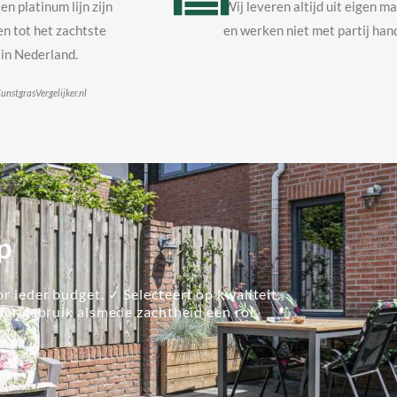
en platinum lijn zijn
Wij leveren altijd uit eigen m
n tot het zachtste
en werken niet met partij hand
in Nederland.
unstgrasVergelijker.nl
p
r ieder budget. ✓ Selecteert op kwaliteit.
lier gebruik alsmede zachtheid een rol