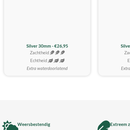
Silver 30mm - €26,95
Silv
Zachtheid
Za
Echtheid
E
Extra waterdoorlatend
Extr
Weersbestendig
Extreem z