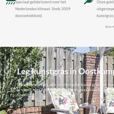
Speciaal gefabriceerd voor het
Onze gold 
Nederlandse klimaat. Sinds 2009
uitgeroepe
doorontwikkeld.
kunstgras 
Bron: K
Leg kunstgras in Oostkam
Ons brede scala aan realistische kunstgrassen voo
U vindt hier het 'mooiste' kunstgras waarbij regu
speelt.