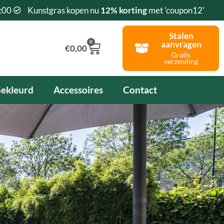
:00
Kunstgras kopen nu
12% korting
met 'coupon12'
Stalen
0
aanvragen
Winkelwagen
€
0,00
Gratis
verzending
ekleurd
Accessoires
Contact