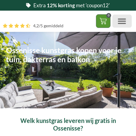
Ga
Extra
12% korting
met 'coupon12'
naar
0
de
Winkelwag
4,2/5 gemiddeld
inhoud
Gratis 5 stalen aa
– (Dak)terras / balkon
– Huisdi
– Access
Contact 085 – 06 06 278
Hoe zelf kunstgras leggen?
Ossenisse kunstgras kopen voor je
tuin, dakterras en balkon
Welk kunstgras leveren wij gratis in
Ossenisse?