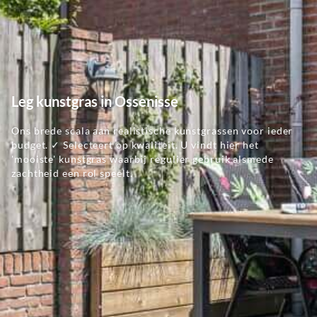
Leg kunstgras in Ossenisse
Ons brede scala aan realistische kunstgrassen voor ieder
budget. ✓ Selecteert op kwaliteit. U vindt hier het
'mooiste' kunstgras waarbij regulier gebruik alsmede
zachtheid een rol speelt.