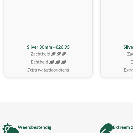
Silver 30mm - €26,95
Silv
Zachtheid
Za
Echtheid
E
Extra waterdoorlatend
Extr
Weersbestendig
Extreem z