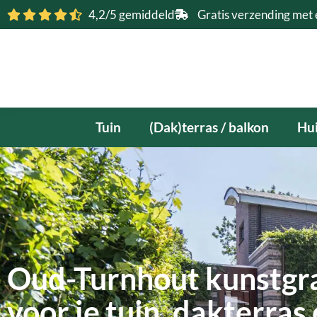
Ga
4,2/5 gemiddeld
Gratis verzending met 
naar
de
inhoud
Tuin
(Dak)terras / balkon
Hui
Oud-Turnhout kunstgr
voor je tuin, dakterras