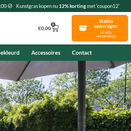
:00
Kunstgras kopen nu
12% korting
met 'coupon12'
Stalen
0
aanvragen
Winkelwagen
€
0,00
Gratis
verzending
ekleurd
Accessoires
Contact