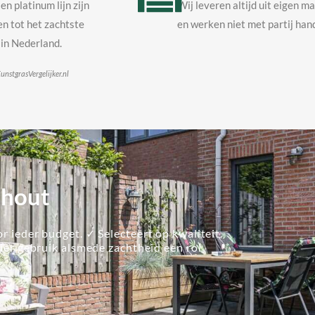
en platinum lijn zijn
Wij leveren altijd uit eigen m
n tot het zachtste
en werken niet met partij hand
in Nederland.
unstgrasVergelijker.nl
nhout
r ieder budget. ✓ Selecteert op kwaliteit.
lier gebruik alsmede zachtheid een rol