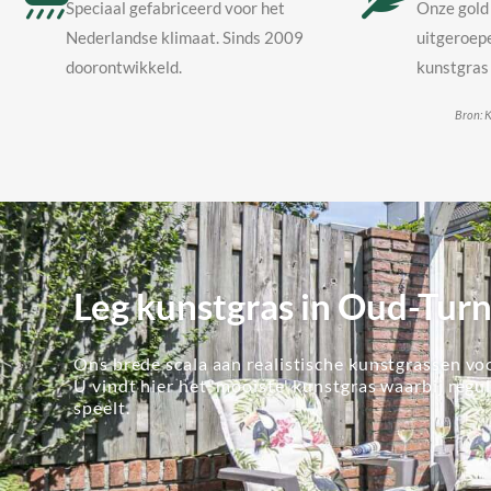
Speciaal gefabriceerd voor het
Onze gold 
Nederlandse klimaat. Sinds 2009
uitgeroepe
doorontwikkeld.
kunstgras 
Bron: K
Leg kunstgras in Oud-Tur
Ons brede scala aan realistische kunstgrassen voo
U vindt hier het 'mooiste' kunstgras waarbij regu
speelt.