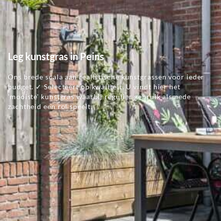
Leg kunstgras in Peins
Ons brede scala aan realistische kunstgrassen voor ieder
budget. ✓ Selecteert op kwaliteit. U vindt hier het
'mooiste' kunstgras waarbij regulier gebruik alsmede
zachtheid een rol speelt.