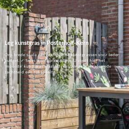
Leg kunstgras in Posterholt-Kern
Ons brede scala aan realistische kunstgrassen voor ieder
budget. ✓ Selecteert op kwaliteit. U vindt hier het
'mooiste' kunstgras waarbij regulier gebruik alsmede
zachtheid een rol speelt.