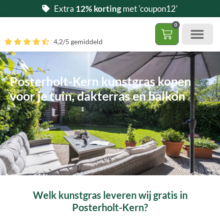
Ga
Extra
12% korting
met 'coupon12'
naar
0
de
Winkelwag
4,2/5 gemiddeld
inhoud
Gratis 5 stalen aa
– (Dak)terras / balkon
– Huisdi
– Access
Contact 085 – 06 06 278
Hoe zelf kunstgras leggen?
Posterholt-Kern kunstgras kopen
voor je tuin, dakterras en balkon
Welk kunstgras leveren wij gratis in
Posterholt-Kern?