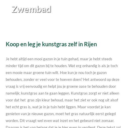
Zwembad
Koop en leg je kunstgras zelf in Rijen
Je hebt altijd een mooi gazon in je tuin gehad, maar je hebt steeds
minder tijd om dit gazon bij te houden. Wat erg onhandig is als je toch
een mooie maar groene tuin wilt. Hoe kun je nou toch je gazon
behouden, zonder er veel voor te hoeven doen? Het antwoord op deze
vraag is vrij eenvoudig en helpt jou je groene oase te behouden door
namelijk; kunstgras aan te gaan leggen. Kunstgras zorgt er niet alleen
voor dat het gras zijn kleur behoud, maar het ziet er ook nog uit alsof
het echt gras is, wat je in je tuin hebt liggen. Maar voordat je kan
genieten van je nieuwe gazon, moet het gras natuurlijk eerst gelegd
worden. Dit vraagt wel even wat inzet en het gebeurd niet zomaar.
Daarom is het van belang dat je je hier even in verdiept. Deze tekst zal