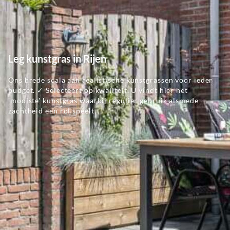
Leg kunstgras in Rijen
Ons brede scala aan realistische kunstgrassen voor ieder
budget. ✓ Selecteert op kwaliteit. U vindt hier het
'mooiste' kunstgras waarbij regulier gebruik alsmede
zachtheid een rol speelt.