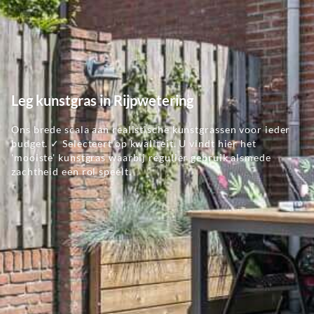
Leg kunstgras in Rijpwetering
Ons brede scala aan realistische kunstgrassen voor ieder
budget. ✓ Selecteert op kwaliteit. U vindt hier het
'mooiste' kunstgras waarbij regulier gebruik alsmede
zachtheid een rol speelt.