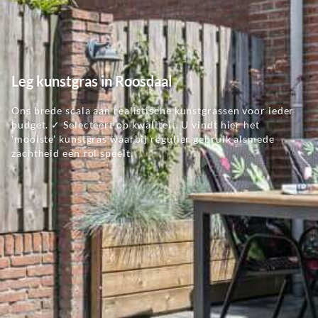
Leg kunstgras in Roosdaal
Ons brede scala aan realistische kunstgrassen voor ieder
budget. ✓ Selecteert op kwaliteit. U vindt hier het
'mooiste' kunstgras waarbij regulier gebruik alsmede
zachtheid een rol speelt.