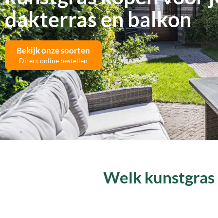
dakterras en balkon
Bekijk onze soorten
Direct online bestellen
Welk kunstgras 