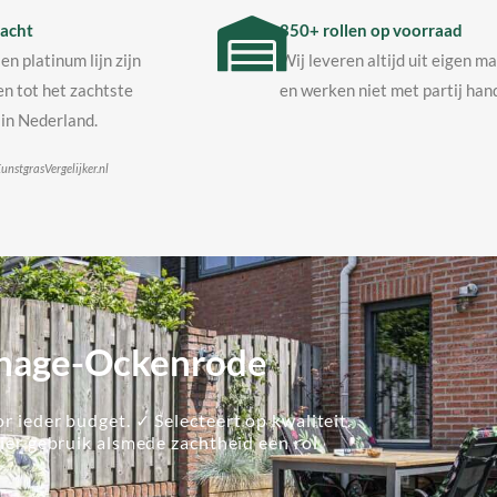
acht
850+ rollen op voorraad
en platinum lijn zijn
Wij leveren altijd uit eigen m
n tot het zachtste
en werken niet met partij hand
in Nederland.
unstgrasVergelijker.nl
enhage-Ockenrode
r ieder budget. ✓ Selecteert op kwaliteit.
lier gebruik alsmede zachtheid een rol