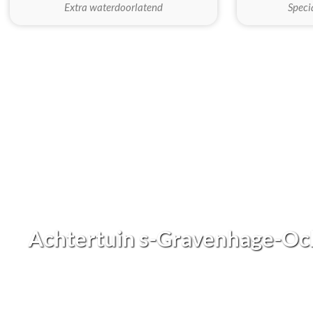
Extra waterdoorlatend
Speci
Achtertuin s-Gravenhage-O