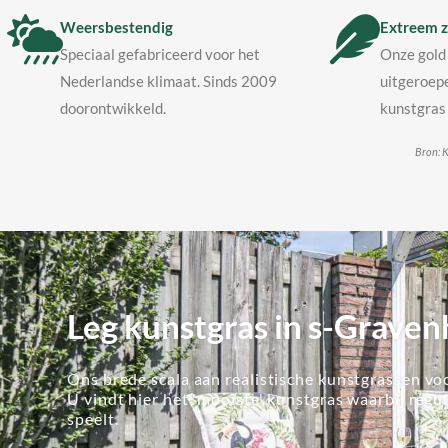
Weersbestendig
Extreem z
Speciaal gefabriceerd voor het
Onze gold 
Nederlandse klimaat. Sinds 2009
uitgeroepe
doorontwikkeld.
kunstgras 
Bron: K
Leg kunstgras in s-Grav
Ons brede scala aan realistische kunstgrassen voo
U vindt hier het 'mooiste' kunstgras waarbij regu
speelt.