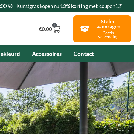
:00
Kunstgras kopen nu
12% korting
met 'coupon12'
Stalen
0
aanvragen
Winkelwagen
€
0,00
Gratis
verzending
ekleurd
Accessoires
Contact