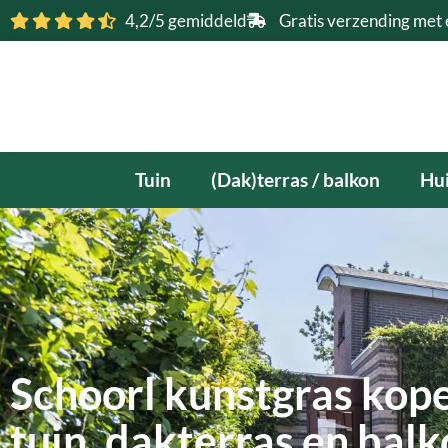
Ga
4,2/5 gemiddeld
Gratis verzending met 
naar
de
inhoud
Tuin
(Dak)terras / balkon
Hui
Schoorl kunstgras kope
tuin, dakterras en bal