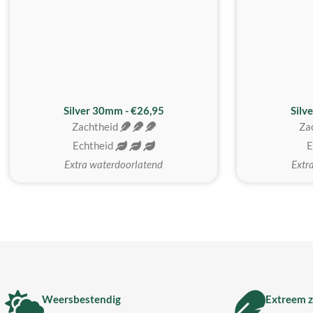
Silver 30mm - €26,95
Silv
Zachtheid
Za
Echtheid
E
Extra waterdoorlatend
Extr
Weersbestendig
Extreem z