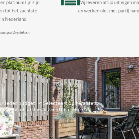
en platinum lijn zijn
Wij leveren altijd uit eigen m
n tot het zachtste
en werken niet met partij hand
in Nederland.
unstgrasVergelijker.nl
r ieder budget. ✓ Selecteert op kwaliteit.
lier gebruik alsmede zachtheid een rol