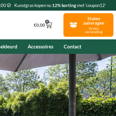
:00
Kunstgras kopen nu
12% korting
met 'coupon12'
Stalen
0
aanvragen
Winkelwagen
€
0,00
Gratis
verzending
ekleurd
Accessoires
Contact