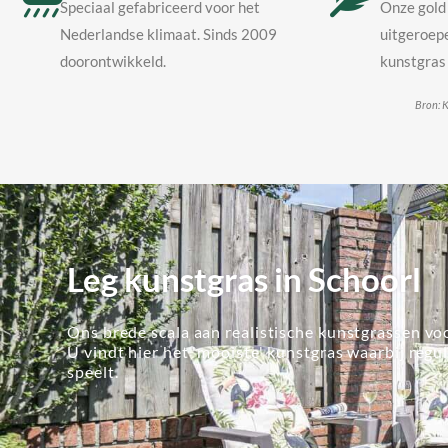
Speciaal gefabriceerd voor het
Onze gold 
Nederlandse klimaat. Sinds 2009
uitgeroepe
doorontwikkeld.
kunstgras 
Bron: K
Leg kunstgras in Schoorl
Ons brede scala aan realistische kunstgrassen voo
U vindt hier het 'mooiste' kunstgras waarbij regu
speelt.