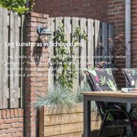
Leg kunstgras in Schoorldam
Ons brede scala aan realistische kunstgrassen voor ieder
budget. ✓ Selecteert op kwaliteit. U vindt hier het
'mooiste' kunstgras waarbij regulier gebruik alsmede
zachtheid een rol speelt.