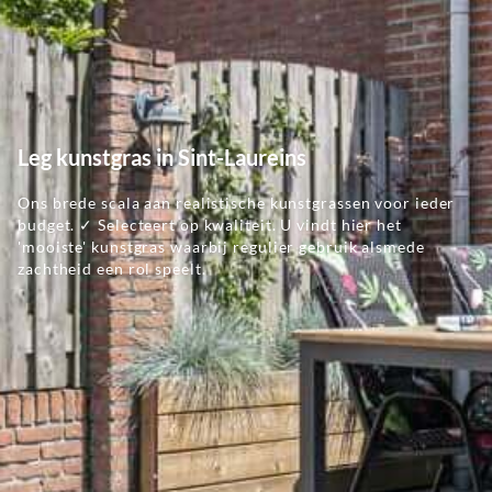
Leg kunstgras in Sint-Laureins
Ons brede scala aan realistische kunstgrassen voor ieder
budget. ✓ Selecteert op kwaliteit. U vindt hier het
'mooiste' kunstgras waarbij regulier gebruik alsmede
zachtheid een rol speelt.