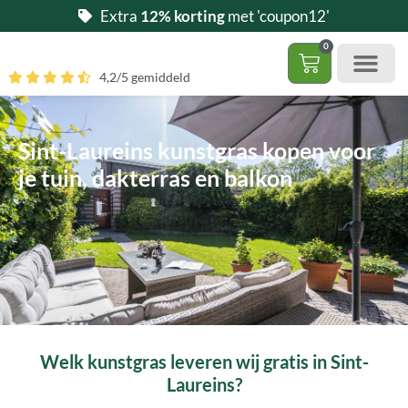
Ga
Extra
12% korting
met 'coupon12'
naar
0
de
Winkelwag
4,2/5 gemiddeld
inhoud
Gratis 5 stalen aa
– (Dak)terras / balkon
– Huisdi
– Access
Contact 085 – 06 06 278
Hoe zelf kunstgras leggen?
Sint-Laureins kunstgras kopen voor
je tuin, dakterras en balkon
Welk kunstgras leveren wij gratis in Sint-
Laureins?