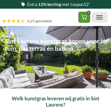
Ga
Extra
12% korting
met 'coupon12'
naar
0
de
Winkelwag
4,2/5 gemiddeld
inhoud
Gratis 5 stalen aa
– (Dak)terras / balkon
– Huisdi
– Access
Contact 085 – 06 06 278
Hoe zelf kunstgras leggen?
Sint Laurens kunstgras kopen voor je
tuin, dakterras en balkon
Welk kunstgras leveren wij gratis in Sint
Laurens?