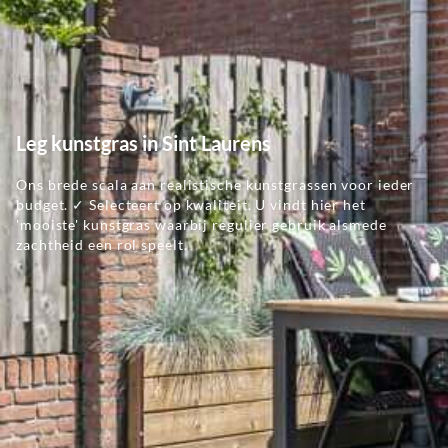
Leg kunstgras in Sint Laurens
Ons brede scala aan realistische kunstgrassen voor ieder
budget. ✓ Selecteert op kwaliteit. U vindt hier het
'mooiste' kunstgras waarbij regulier gebruik alsmede
zachtheid een rol speelt.