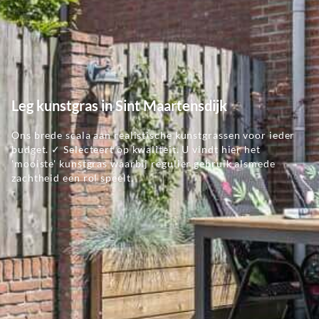
Leg kunstgras in Sint Maartensdijk
Ons brede scala aan realistische kunstgrassen voor ieder
budget. ✓ Selecteert op kwaliteit. U vindt hier het
'mooiste' kunstgras waarbij regulier gebruik alsmede
zachtheid een rol speelt.