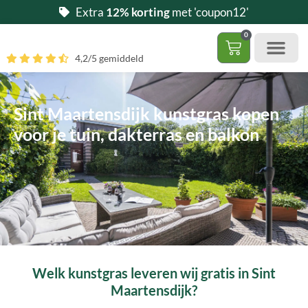
Ga
Extra
12% korting
met 'coupon12'
naar
0
de
Winkelwag
4,2/5 gemiddeld
inhoud
Gratis 5 stalen aa
– (Dak)terras / balkon
– Huisdi
– Access
Contact 085 – 06 06 278
Hoe zelf kunstgras leggen?
Sint Maartensdijk kunstgras kopen
voor je tuin, dakterras en balkon
Welk kunstgras leveren wij gratis in Sint
Maartensdijk?