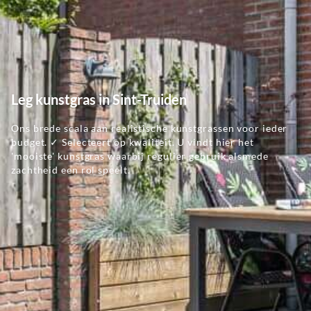
Leg kunstgras in Sint-Truiden
Ons brede scala aan realistische kunstgrassen voor ieder
budget. ✓ Selecteert op kwaliteit. U vindt hier het
'mooiste' kunstgras waarbij regulier gebruik alsmede
zachtheid een rol speelt.