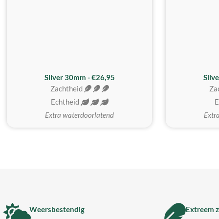
Silver 30mm - €26,95
Silv
Zachtheid
Za
Echtheid
E
Extra waterdoorlatend
Extr
Weersbestendig
Extreem z