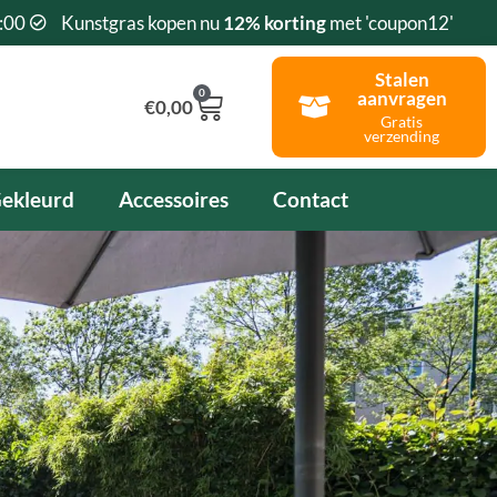
:00
Kunstgras kopen nu
12% korting
met 'coupon12'
Stalen
0
aanvragen
Winkelwagen
€
0,00
Gratis
verzending
ekleurd
Accessoires
Contact