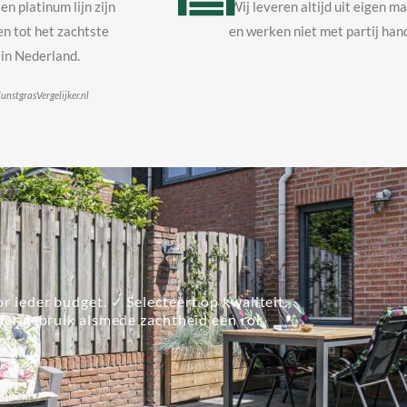
en platinum lijn zijn
Wij leveren altijd uit eigen m
n tot het zachtste
en werken niet met partij hand
in Nederland.
unstgrasVergelijker.nl
r ieder budget. ✓ Selecteert op kwaliteit.
lier gebruik alsmede zachtheid een rol