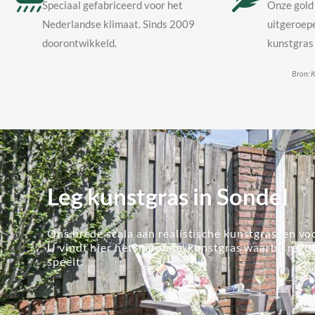
Speciaal gefabriceerd voor het
Onze gold 
Nederlandse klimaat. Sinds 2009
uitgeroepe
doorontwikkeld.
kunstgras 
Bron: K
Leg kunstgras in Sondel
Ons brede scala aan realistische kunstgrassen voo
U vindt hier het 'mooiste' kunstgras waarbij regu
speelt.