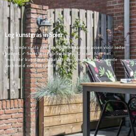
Leg kunstgras in Spier
Ons brede scala aan realistische kunstgrassen voor ieder
budget. ✓ Selecteert op kwaliteit. U vindt hier het
'mooiste' kunstgras waarbij regulier gebruik alsmede
zachtheid een rol speelt.