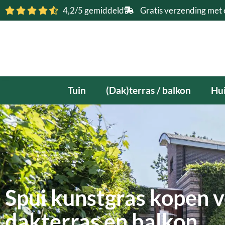
Ga
4,2/5 gemiddeld
Gratis verzending met 
naar
de
inhoud
Tuin
(Dak)terras / balkon
Hui
Spui kunstgras kopen vo
dakterras en balkon