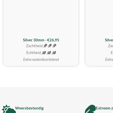
Silver 30mm - €26,95
Silv
Zachtheid
Za
Echtheid
E
Extra waterdoorlatend
Extr
Weersbestendig
Extreem z