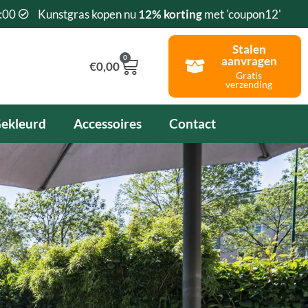
:00
Kunstgras kopen nu
12% korting
met 'coupon12'
Stalen
0
aanvragen
Winkelwagen
€
0,00
Gratis
verzending
ekleurd
Accessoires
Contact