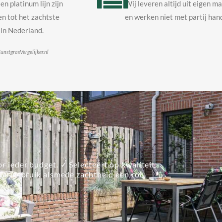
en platinum lijn zijn
Wij leveren altijd uit eigen m
n tot het zachtste
en werken niet met partij hand
in Nederland.
unstgrasVergelijker.nl
r ieder budget. ✓ Selecteert op kwaliteit.
lier gebruik alsmede zachtheid een rol