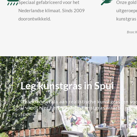
Speciaal gefabriceerd voor het
Onze gold 
Nederlandse klimaat. Sinds 2009
uitgeroepe
doorontwikkeld.
kunstgras 
Bron: K
Leg kunstgras in Spui
Ons brede scala aan realistische kunstgrassen voo
U vindt hier het 'mooiste' kunstgras waarbij regu
speelt.