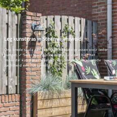
Leg kunstgras in Steenwijkerwold
Ons brede scala aan realistische kunstgrassen voor ieder
budget. ✓ Selecteert op kwaliteit. U vindt hier het
'mooiste' kunstgras waarbij regulier gebruik alsmede
zachtheid een rol speelt.