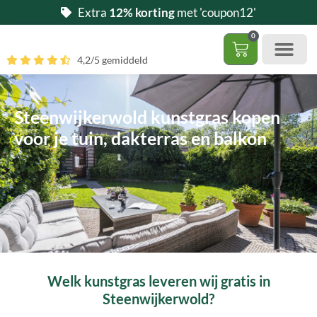
Ga
Extra
12% korting
met 'coupon12'
naar
0
de
Winkelwag
4,2/5 gemiddeld
inhoud
Gratis 5 stalen aa
– (Dak)terras / balkon
– Huisdi
– Access
Contact 085 – 06 06 278
Hoe zelf kunstgras leggen?
Steenwijkerwold kunstgras kopen
voor je tuin, dakterras en balkon
Welk kunstgras leveren wij gratis in
Steenwijkerwold?