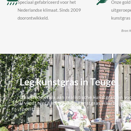
Speciaal gefabriceerd voor het
Onze gold 
Nederlandse klimaat. Sinds 2009
uitgeroepe
doorontwikkeld.
kunstgras 
Bron: K
Leg kunstgras in Teuge
Ons brede scala aan realistische kunstgrassen voo
U vindt hier het 'mooiste' kunstgras waarbij regu
speelt.