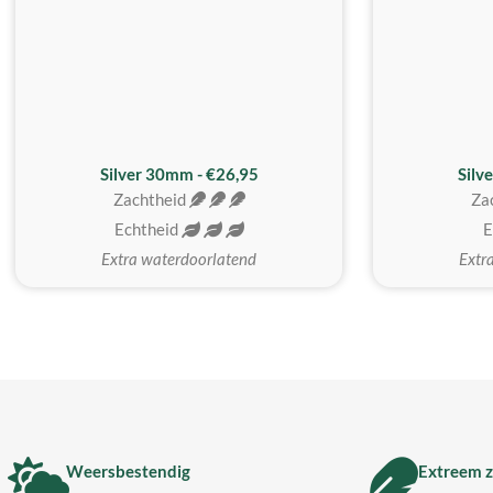
Silver 30mm - €26,95
Silv
Zachtheid
Za
Echtheid
E
Extra waterdoorlatend
Extr
Weersbestendig
Extreem z