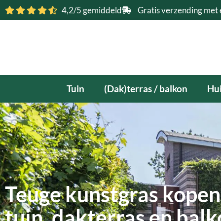
Ga
4,2/5 gemiddeld
Gratis verzending met 
naar
de
inhoud
Tuin
(Dak)terras / balkon
Hui
Teuge kunstgras kopen 
tuin, dakterras en bal