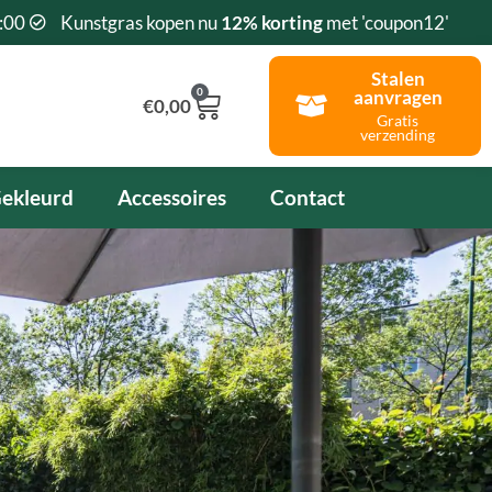
:00
Kunstgras kopen nu
12% korting
met 'coupon12'
Stalen
0
aanvragen
Winkelwagen
€
0,00
Gratis
verzending
ekleurd
Accessoires
Contact