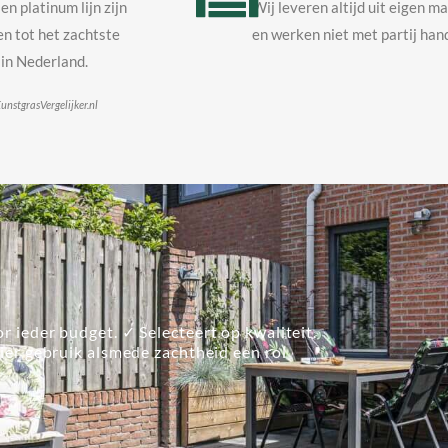
en platinum lijn zijn
Wij leveren altijd uit eigen m
n tot het zachtste
en werken niet met partij hand
in Nederland.
unstgrasVergelijker.nl
r ieder budget. ✓ Selecteert op kwaliteit.
lier gebruik alsmede zachtheid een rol