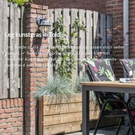
Leg kunstgras in Toldijk
Ons brede scala aan realistische kunstgrassen voor ieder
budget. ✓ Selecteert op kwaliteit. U vindt hier het
'mooiste' kunstgras waarbij regulier gebruik alsmede
zachtheid een rol speelt.