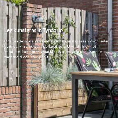
Leg kunstgras in Tynaarlo
Ons brede scala aan realistische kunstgrassen voor ieder
budget. ✓ Selecteert op kwaliteit. U vindt hier het
'mooiste' kunstgras waarbij regulier gebruik alsmede
zachtheid een rol speelt.