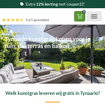
Ga
Extra
12% korting
met 'coupon12'
naar
0
de
Winkelwag
4,2/5 gemiddeld
inhoud
Gratis 5 stalen aa
– (Dak)terras / balkon
– Huisdi
– Access
Contact 085 – 06 06 278
Hoe zelf kunstgras leggen?
Tynaarlo kunstgras kopen voor je
tuin, dakterras en balkon
Welk kunstgras leveren wij gratis in Tynaarlo?