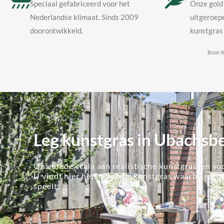
Speciaal gefabriceerd voor het
Onze gold 
Nederlandse klimaat. Sinds 2009
uitgeroepe
doorontwikkeld.
kunstgras 
Bron: K
Leg kunstgras in Ubachsb
Ons brede scala aan realistische kunstgrassen voo
U vindt hier het 'mooiste' kunstgras waarbij regu
speelt.