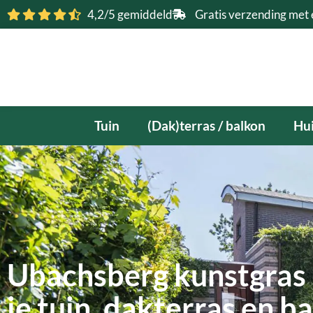
Ga
4,2/5 gemiddeld
Gratis verzending met 
naar
de
inhoud
Tuin
(Dak)terras / balkon
Hui
Ubachsberg kunstgras
je tuin, dakterras en b