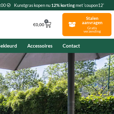
:00
Kunstgras kopen nu
12% korting
met 'coupon12'
Stalen
0
aanvragen
Winkelwagen
€
0,00
Gratis
verzending
ekleurd
Accessoires
Contact