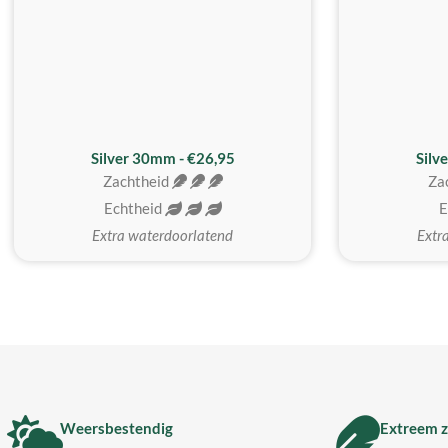
Silver 30mm - €26,95
Silv
Zachtheid
Za
Echtheid
E
Extra waterdoorlatend
Extr
Weersbestendig
Extreem z