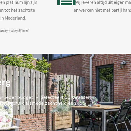
en platinum lijn zijn
Wij leveren altijd uit eigen m
n tot het zachtste
en werken niet met partij hand
in Nederland.
unstgrasVergelijker.nl
erg
r ieder budget. ✓ Selecteert op kwaliteit.
lier gebruik alsmede zachtheid een rol