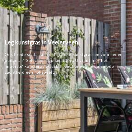
Leg kunstgras in Veelerveen
Ons brede scala aan realistische kunstgrassen voor ieder
budget. ✓ Selecteert op kwaliteit. U vindt hier het
'mooiste' kunstgras waarbij regulier gebruik alsmede
zachtheid een rol speelt.