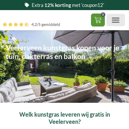
Ga
Extra
12% korting
met 'coupon12'
naar
0
de
Winkelwag
4,2/5 gemiddeld
inhoud
Gratis 5 stalen aa
– (Dak)terras / balkon
– Huisdi
– Access
Contact 085 – 06 06 278
Hoe zelf kunstgras leggen?
Veelerveen kunstgras kopen voor je
tuin, dakterras en balkon
Welk kunstgras leveren wij gratis in
Veelerveen?