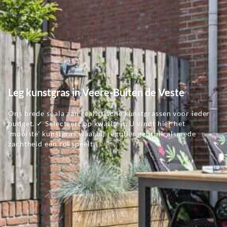
Leg kunstgras in Veere-Buiten de Veste
Ons brede scala aan realistische kunstgrassen voor ieder
budget. ✓ Selecteert op kwaliteit. U vindt hier het
'mooiste' kunstgras waarbij regulier gebruik alsmede
zachtheid een rol speelt.