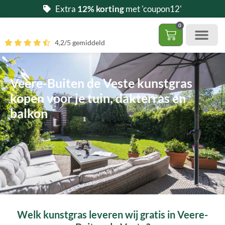
Ga
Extra
12% korting
met 'coupon12'
naar
0
de
Winkelwag
4,2/5 gemiddeld
inhoud
Gratis 5 stalen aa
– (Dak)terras / balkon
– Huisdi
– Access
Contact 085 – 06 06 278
Hoe zelf kunstgras leggen?
Veere-Buiten de Veste kunstgras
kopen voor je tuin, dakterras en
balkon
Welk kunstgras leveren wij gratis in Veere-