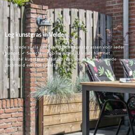
Leg kunstgras in Velden
Ons brede scala aan realistische kunstgrassen voor ieder
budget. ✓ Selecteert op kwaliteit. U vindt hier het
'mooiste' kunstgras waarbij regulier gebruik alsmede
zachtheid een rol speelt.