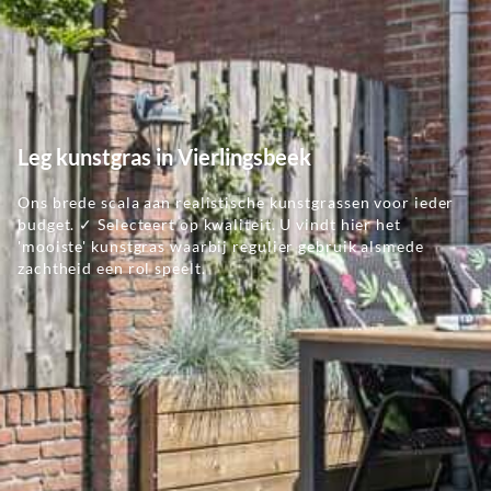
Leg kunstgras in Vierlingsbeek
Ons brede scala aan realistische kunstgrassen voor ieder
budget. ✓ Selecteert op kwaliteit. U vindt hier het
'mooiste' kunstgras waarbij regulier gebruik alsmede
zachtheid een rol speelt.