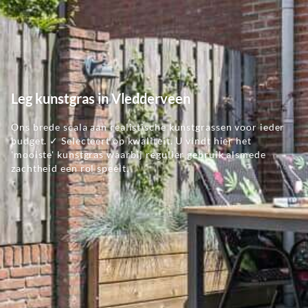
Leg kunstgras in Vledderveen
Ons brede scala aan realistische kunstgrassen voor ieder
budget. ✓ Selecteert op kwaliteit. U vindt hier het
'mooiste' kunstgras waarbij regulier gebruik alsmede
zachtheid een rol speelt.