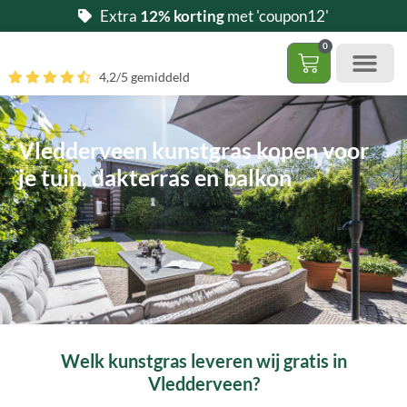
Ga
Extra
12% korting
met 'coupon12'
naar
0
de
Winkelwag
4,2/5 gemiddeld
inhoud
Gratis 5 stalen aa
– (Dak)terras / balkon
– Huisdi
– Access
Contact 085 – 06 06 278
Hoe zelf kunstgras leggen?
Vledderveen kunstgras kopen voor
je tuin, dakterras en balkon
Welk kunstgras leveren wij gratis in
Vledderveen?