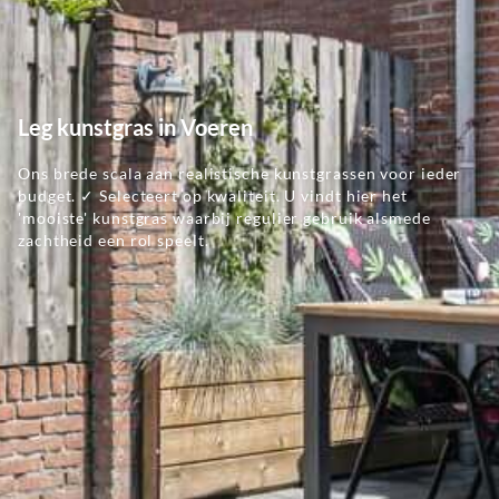
Leg kunstgras in Voeren
Ons brede scala aan realistische kunstgrassen voor ieder
budget. ✓ Selecteert op kwaliteit. U vindt hier het
'mooiste' kunstgras waarbij regulier gebruik alsmede
zachtheid een rol speelt.