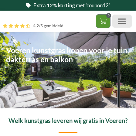
Ga
Extra
12% korting
met 'coupon12'
naar
0
de
Winkelwag
4,2/5 gemiddeld
inhoud
Gratis 5 stalen aa
– (Dak)terras / balkon
– Huisdi
– Access
Contact 085 – 06 06 278
Hoe zelf kunstgras leggen?
Voeren kunstgras kopen voor je tuin,
dakterras en balkon
Welk kunstgras leveren wij gratis in Voeren?