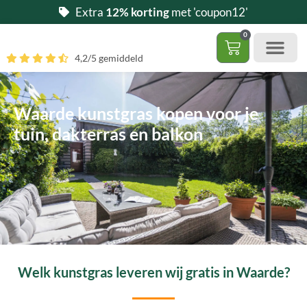
Ga
Extra
12% korting
met 'coupon12'
naar
0
de
Winkelwag
4,2/5 gemiddeld
inhoud
Gratis 5 stalen aa
– (Dak)terras / balkon
– Huisdi
– Access
Contact 085 – 06 06 278
Hoe zelf kunstgras leggen?
Waarde kunstgras kopen voor je
tuin, dakterras en balkon
Welk kunstgras leveren wij gratis in Waarde?