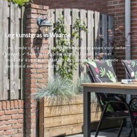
Leg kunstgras in Waarde
Ons brede scala aan realistische kunstgrassen voor ieder
budget. ✓ Selecteert op kwaliteit. U vindt hier het
'mooiste' kunstgras waarbij regulier gebruik alsmede
zachtheid een rol speelt.