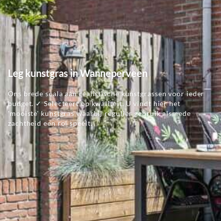
Leg kunstgras in Wanneperveen
Ons brede scala aan realistische kunstgrassen voor ieder
budget. ✓ Selecteert op kwaliteit. U vindt hier het
'mooiste' kunstgras waarbij regulier gebruik alsmede
zachtheid een rol speelt.