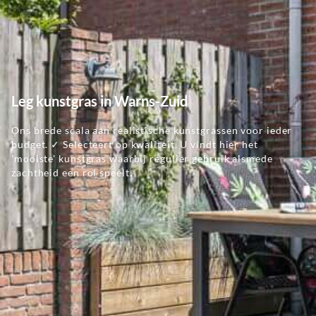
Leg kunstgras in Warns-Zuid
Ons brede scala aan realistische kunstgrassen voor ieder
budget. ✓ Selecteert op kwaliteit. U vindt hier het
'mooiste' kunstgras waarbij regulier gebruik alsmede
zachtheid een rol speelt.