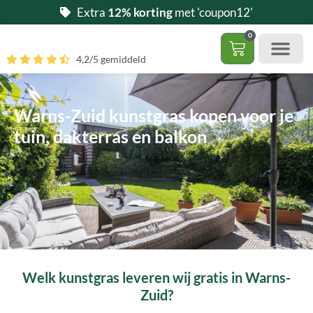
Ga
Extra
12% korting
met 'coupon12'
naar
0
de
Winkelwag
4,2/5 gemiddeld
inhoud
Gratis 5 stalen aa
– (Dak)terras / balkon
– Huisdi
– Access
Contact 085 – 06 06 278
Hoe zelf kunstgras leggen?
Warns-Zuid kunstgras kopen voor je
tuin, dakterras en balkon
Welk kunstgras leveren wij gratis in Warns-
Zuid?