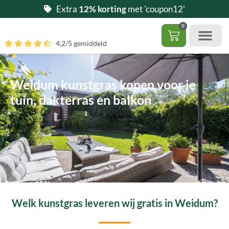
Ga
Extra
12% korting
met 'coupon12'
naar
0
de
Winkelwag
4,2/5 gemiddeld
inhoud
Gratis 5 stalen aa
– (Dak)terras / balkon
– Huisdi
– Access
Contact 085 – 06 06 278
Hoe zelf kunstgras leggen?
Weidum kunstgras kopen voor je
tuin, dakterras en balkon
Welk kunstgras leveren wij gratis in Weidum?