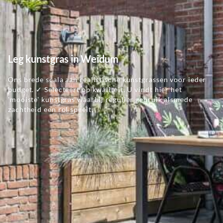
Leg kunstgras in Weidum
Ons brede scala aan realistische kunstgrassen voor ieder
budget. ✓ Selecteert op kwaliteit. U vindt hier het
'mooiste' kunstgras waarbij regulier gebruik alsmede
zachtheid een rol speelt.