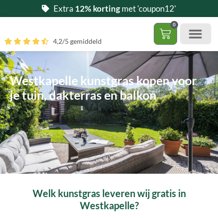
Ga
Extra
12% korting
met 'coupon12'
naar
0
de
Winkelwag
4,2/5 gemiddeld
inhoud
Gratis 5 stalen aa
– (Dak)terras / balkon
– Huisdi
– Access
Contact 085 – 06 06 278
Hoe zelf kunstgras leggen?
Westkapelle kunstgras kopen voor
je tuin, dakterras en balkon
Welk kunstgras leveren wij gratis in
Westkapelle?