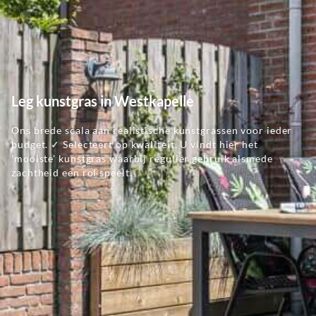
Leg kunstgras in Westkapelle
Ons brede scala aan realistische kunstgrassen voor ieder
budget. ✓ Selecteert op kwaliteit. U vindt hier het
'mooiste' kunstgras waarbij regulier gebruik alsmede
zachtheid een rol speelt.