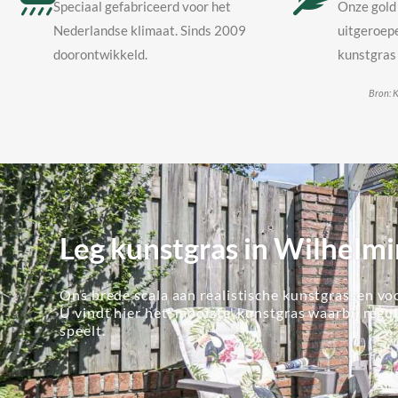
Speciaal gefabriceerd voor het
Onze gold 
Nederlandse klimaat. Sinds 2009
uitgeroepe
doorontwikkeld.
kunstgras 
Bron: K
Leg kunstgras in Wilhelm
Ons brede scala aan realistische kunstgrassen voo
U vindt hier het 'mooiste' kunstgras waarbij regu
speelt.