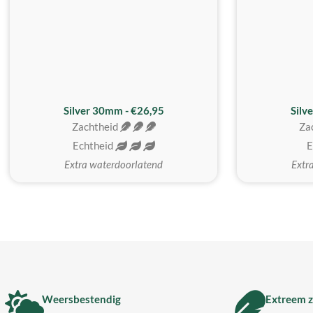
Silver 30mm - €26,95
Silv
Zachtheid
Za
Echtheid
E
Extra waterdoorlatend
Extr
Weersbestendig
Extreem z