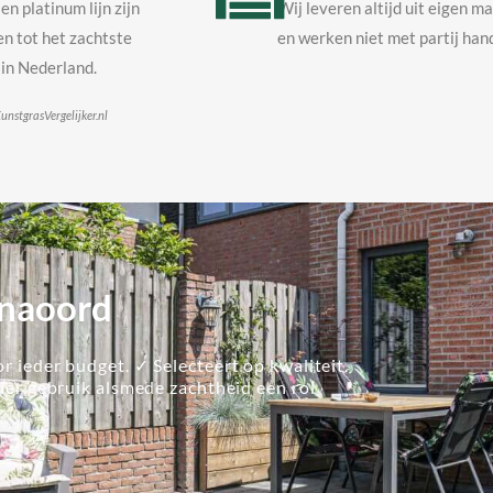
en platinum lijn zijn
Wij leveren altijd uit eigen m
n tot het zachtste
en werken niet met partij hand
in Nederland.
unstgrasVergelijker.nl
inaoord
r ieder budget. ✓ Selecteert op kwaliteit.
lier gebruik alsmede zachtheid een rol