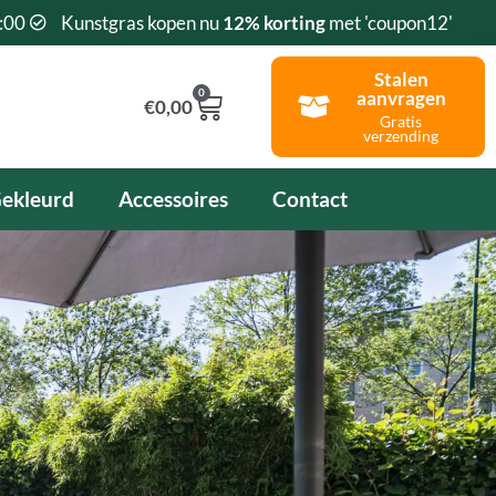
:00
Kunstgras kopen nu
12% korting
met 'coupon12'
Stalen
0
aanvragen
Winkelwagen
€
0,00
Gratis
verzending
ekleurd
Accessoires
Contact