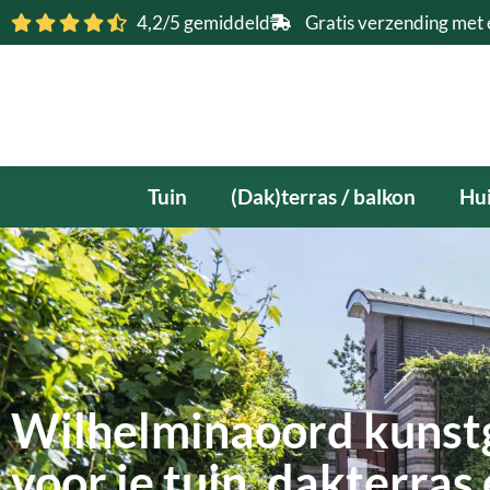
Ga
4,2/5 gemiddeld
Gratis verzending met 
naar
de
inhoud
Tuin
(Dak)terras / balkon
Hui
Wilhelminaoord kunst
voor je tuin, dakterras