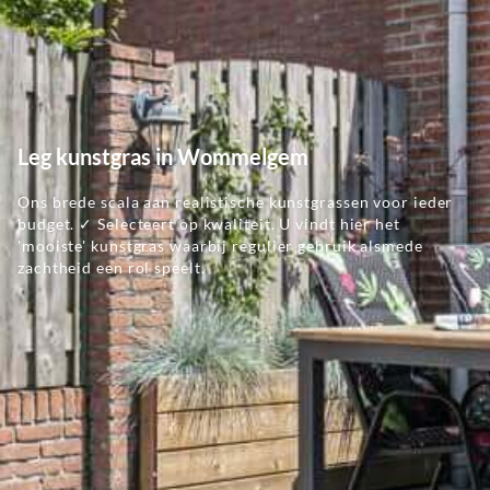
Leg kunstgras in Wommelgem
Ons brede scala aan realistische kunstgrassen voor ieder
budget. ✓ Selecteert op kwaliteit. U vindt hier het
'mooiste' kunstgras waarbij regulier gebruik alsmede
zachtheid een rol speelt.