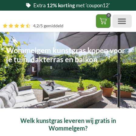
Ga
Extra
12% korting
met 'coupon12'
naar
0
de
Winkelwag
4,2/5 gemiddeld
inhoud
Gratis 5 stalen aa
– (Dak)terras / balkon
– Huisdi
– Access
Contact 085 – 06 06 278
Hoe zelf kunstgras leggen?
Wommelgem kunstgras kopen voor
je tuin, dakterras en balkon
Welk kunstgras leveren wij gratis in
Wommelgem?