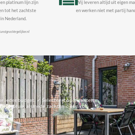
en platinum lijn zijn
Wij leveren altijd uit eigen m
n tot het zachtste
en werken niet met partij hand
in Nederland.
unstgrasVergelijker.nl
r ieder budget. ✓ Selecteert op kwaliteit.
lier gebruik alsmede zachtheid een rol