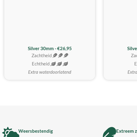
Silver 30mm - €26,95
Silv
Zachtheid
Za
Echtheid
E
Extra waterdoorlatend
Extr
Weersbestendig
Extreem z