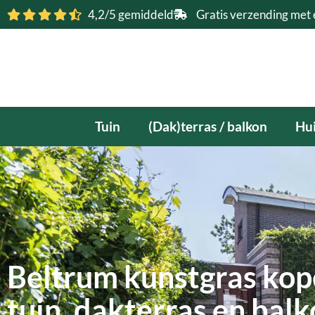
Ga
4,2/5 gemiddeld
Gratis verzending met 
naar
de
inhoud
Tuin
(Dak)terras / balkon
Hui
Beltrum kunstgras kop
tuin, dakterras en bal