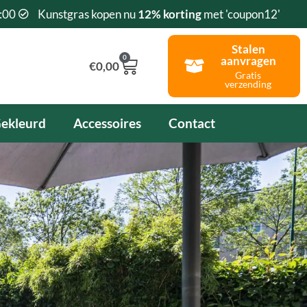
:00
Kunstgras kopen nu
12% korting
met 'coupon12'
Stalen
0
aanvragen
Winkelwagen
€
0,00
Gratis
verzending
ekleurd
Accessoires
Contact