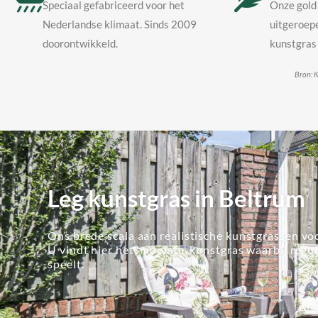
Speciaal gefabriceerd voor het
Onze gold 
Nederlandse klimaat. Sinds 2009
uitgeroepe
doorontwikkeld.
kunstgras 
Bron: K
Leg kunstgras in Beltrum
Ons brede scala aan realistische kunstgrassen voo
U vindt hier het 'mooiste' kunstgras waarbij regu
speelt.