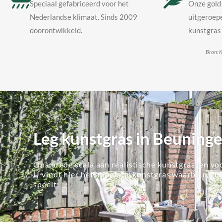
Speciaal gefabriceerd voor het
Onze gold 
Nederlandse klimaat. Sinds 2009
uitgeroepe
doorontwikkeld.
kunstgras 
Bron: K
Leg kunstgras in Beuning
Ons brede scala aan realistische kunstgrassen voo
U vindt hier het 'mooiste' kunstgras waarbij regu
speelt.