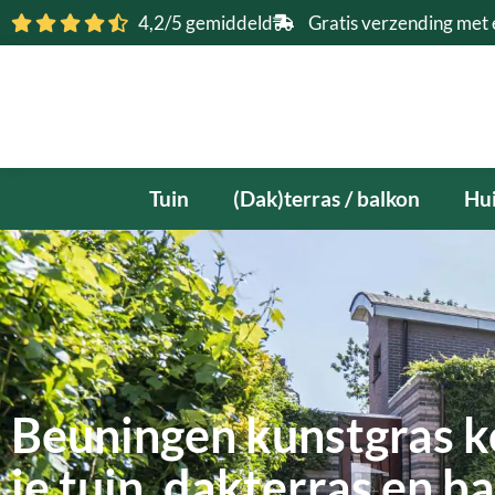
Ga
4,2/5 gemiddeld
Gratis verzending met 
naar
de
inhoud
Tuin
(Dak)terras / balkon
Hui
Beuningen kunstgras k
je tuin, dakterras en b