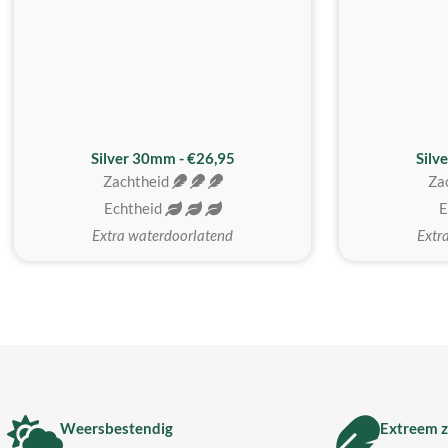
Silver 30mm - €26,95
Silv
Zachtheid
Za
Echtheid
E
Extra waterdoorlatend
Extr
Weersbestendig
Extreem z