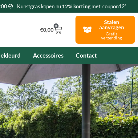
:00
Kunstgras kopen nu
12% korting
met 'coupon12'
Stalen
0
aanvragen
Winkelwagen
€
0,00
Gratis
verzending
ekleurd
Accessoires
Contact