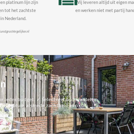
en platinum lijn zijn
Wij leveren altijd uit eigen m
n tot het zachtste
en werken niet met partij hand
in Nederland.
unstgrasVergelijker.nl
en
r ieder budget. ✓ Selecteert op kwaliteit.
lier gebruik alsmede zachtheid een rol