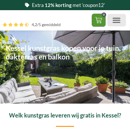
Ga
Extra
12% korting
met 'coupon12'
naar
0
de
Winkelwag
4,2/5 gemiddeld
inhoud
Gratis 5 stalen aa
– (Dak)terras / balkon
– Huisdi
– Access
Contact 085 – 06 06 278
Hoe zelf kunstgras leggen?
Kessel kunstgras kopen voor je tuin,
dakterras en balkon
Welk kunstgras leveren wij gratis in Kessel?