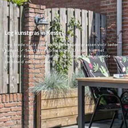
Leg kunstgras in Kessel
Ons brede scala aan realistische kunstgrassen voor ieder
budget. ✓ Selecteert op kwaliteit. U vindt hier het
'mooiste' kunstgras waarbij regulier gebruik alsmede
zachtheid een rol speelt.