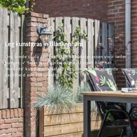
Leg kunstgras in Blankenham
Ons brede scala aan realistische kunstgrassen voor ieder
budget. ✓ Selecteert op kwaliteit. U vindt hier het
'mooiste' kunstgras waarbij regulier gebruik alsmede
zachtheid een rol speelt.