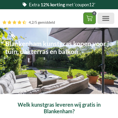
Ga
Extra
12% korting
met 'coupon12'
naar
0
de
Winkelwag
4,2/5 gemiddeld
inhoud
Gratis 5 stalen aa
– (Dak)terras / balkon
– Huisdi
– Access
Contact 085 – 06 06 278
Hoe zelf kunstgras leggen?
Blankenham kunstgras kopen voor je
tuin, dakterras en balkon
Welk kunstgras leveren wij gratis in
Blankenham?